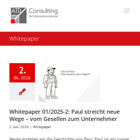
Skip
to
content
Whitepaper
itepaper
2.
/2025-2:
l streicht
06. 2026
e Wege –
 Gesellen
zum
ernehmer
Whitepaper 01/2025-2: Paul streicht neue
Whitepaper
Wege – vom Gesellen zum Unternehmer
2. Juni 2026
|
Whitepaper
Heute erzählen wir die Geschichte von Paul. Paul ist ein junger