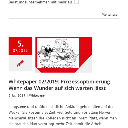
Beratungsunternehmen mit mehr als [...]
Weiterlesen
itepaper
5.
2/2019:
essoptimierung
07. 2019
Wenn das
nder auf
h warten
lässt
Whitepaper 02/2019: Prozessoptimierung –
Whitepaper
Wenn das Wunder auf sich warten lässt
5. Juli 2019
|
Whitepaper
Langsame und unübersichtliche Abläufe gehen allen auf den
Wecker. Sie kosten viel Zeit, viel Geld und vor allem Nerven.
Manchmal sitzen die Kollegen nicht an ihrem Platz, wenn man
sie braucht. Man verbringt mehr Zeit damit die Arbeit