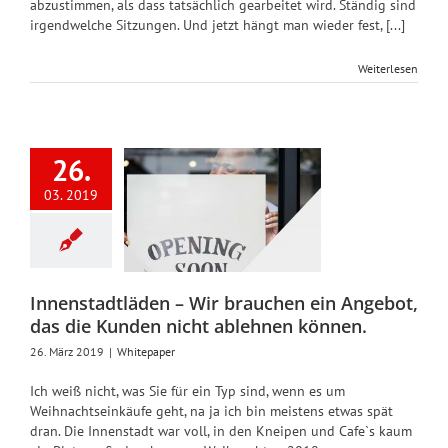
abzustimmen, als dass tatsächlich gearbeitet wird. Ständig sind
irgendwelche Sitzungen. Und jetzt hängt man wieder fest, [...]
Weiterlesen
nstadtläden
26.
r brauchen
03. 2019
 Angebot,
die Kunden
t ablehnen
önnen.
Innenstadtläden – Wir brauchen ein Angebot,
Whitepaper
das die Kunden nicht ablehnen können.
26. März 2019
|
Whitepaper
Ich weiß nicht, was Sie für ein Typ sind, wenn es um
Weihnachtseinkäufe geht, na ja ich bin meistens etwas spät
dran. Die Innenstadt war voll, in den Kneipen und Cafe`s kaum