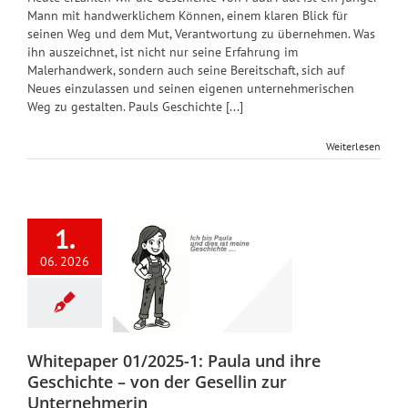
Mann mit handwerklichem Können, einem klaren Blick für
seinen Weg und dem Mut, Verantwortung zu übernehmen. Was
ihn auszeichnet, ist nicht nur seine Erfahrung im
Malerhandwerk, sondern auch seine Bereitschaft, sich auf
Neues einzulassen und seinen eigenen unternehmerischen
Weg zu gestalten. Pauls Geschichte [...]
Weiterlesen
itepaper
1.
/2025-1:
a und ihre
06. 2026
chichte –
on der
ellin zur
rnehmerin
Whitepaper 01/2025-1: Paula und ihre
Whitepaper
Geschichte – von der Gesellin zur
Unternehmerin