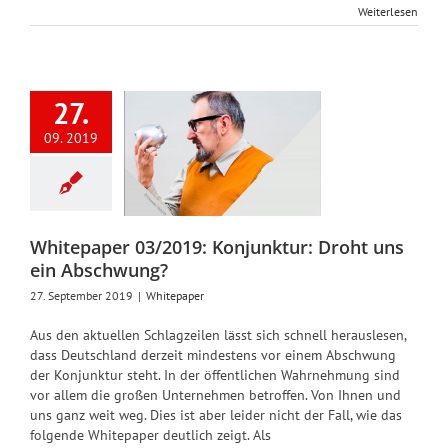
Weiterlesen
27.
itepaper
3/2019:
09. 2019
junktur:
t uns ein
schwung?
Whitepaper
Whitepaper 03/2019: Konjunktur: Droht uns
ein Abschwung?
27. September 2019
|
Whitepaper
Aus den aktuellen Schlagzeilen lässt sich schnell herauslesen,
dass Deutschland derzeit mindestens vor einem Abschwung
der Konjunktur steht. In der öffentlichen Wahrnehmung sind
vor allem die großen Unternehmen betroffen. Von Ihnen und
uns ganz weit weg. Dies ist aber leider nicht der Fall, wie das
folgende Whitepaper deutlich zeigt. Als