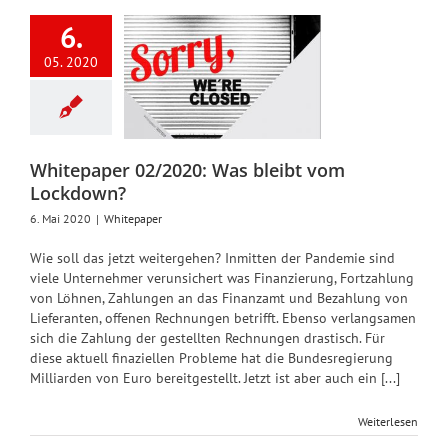
6.
itepaper
05. 2020
2020: Was
eibt vom
ckdown?
Whitepaper
Whitepaper 02/2020: Was bleibt vom
Lockdown?
6. Mai 2020
|
Whitepaper
Wie soll das jetzt weitergehen? Inmitten der Pandemie sind
viele Unternehmer verunsichert was Finanzierung, Fortzahlung
von Löhnen, Zahlungen an das Finanzamt und Bezahlung von
Lieferanten, offenen Rechnungen betrifft. Ebenso verlangsamen
sich die Zahlung der gestellten Rechnungen drastisch. Für
diese aktuell finaziellen Probleme hat die Bundesregierung
Milliarden von Euro bereitgestellt. Jetzt ist aber auch ein [...]
Weiterlesen