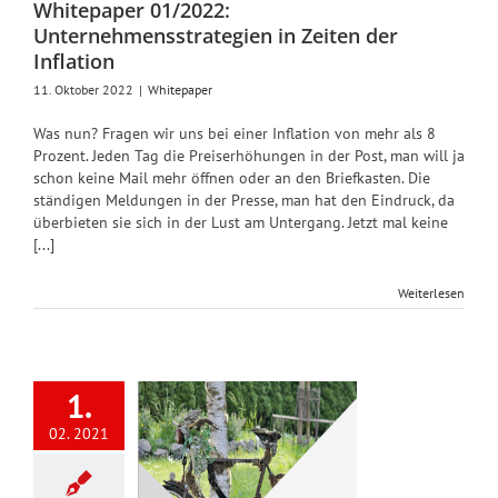
Whitepaper
Whitepaper 01/2022:
Unternehmensstrategien in Zeiten der
Inflation
11. Oktober 2022
|
Whitepaper
Was nun? Fragen wir uns bei einer Inflation von mehr als 8
Prozent. Jeden Tag die Preiserhöhungen in der Post, man will ja
schon keine Mail mehr öffnen oder an den Briefkasten. Die
ständigen Meldungen in der Presse, man hat den Eindruck, da
überbieten sie sich in der Lust am Untergang. Jetzt mal keine
[...]
Weiterlesen
itepaper
1/2021:
1.
elnagelneu
02. 2021
eschäfte
 Läden –