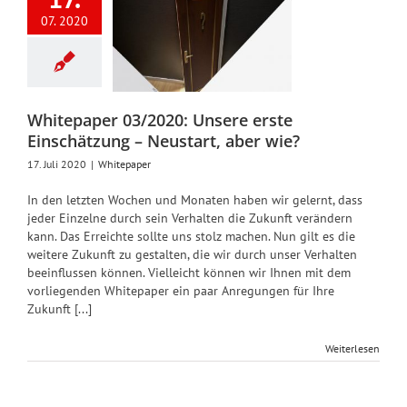
3/2020:
07. 2020
ere erste
chätzung –
tart, aber
wie?
Whitepaper 03/2020: Unsere erste
Whitepaper
Einschätzung – Neustart, aber wie?
17. Juli 2020
|
Whitepaper
In den letzten Wochen und Monaten haben wir gelernt, dass
jeder Einzelne durch sein Verhalten die Zukunft verändern
kann. Das Erreichte sollte uns stolz machen. Nun gilt es die
weitere Zukunft zu gestalten, die wir durch unser Verhalten
beeinflussen können. Vielleicht können wir Ihnen mit dem
vorliegenden Whitepaper ein paar Anregungen für Ihre
Zukunft [...]
Weiterlesen