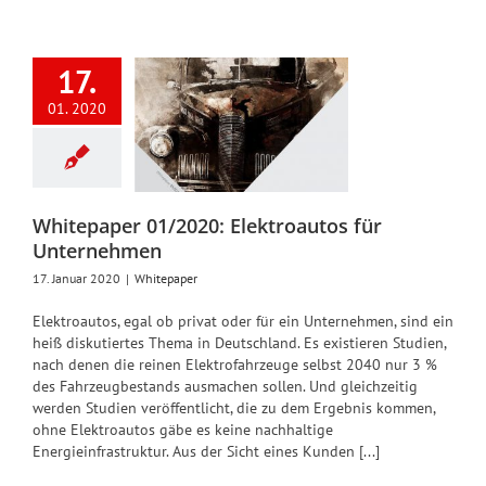
17.
itepaper
1/2020:
01. 2020
ktroautos
für
ernehmen
Whitepaper
Whitepaper 01/2020: Elektroautos für
Unternehmen
17. Januar 2020
|
Whitepaper
Elektroautos, egal ob privat oder für ein Unternehmen, sind ein
heiß diskutiertes Thema in Deutschland. Es existieren Studien,
nach denen die reinen Elektrofahrzeuge selbst 2040 nur 3 %
des Fahrzeugbestands ausmachen sollen. Und gleichzeitig
werden Studien veröffentlicht, die zu dem Ergebnis kommen,
ohne Elektroautos gäbe es keine nachhaltige
Energieinfrastruktur. Aus der Sicht eines Kunden [...]