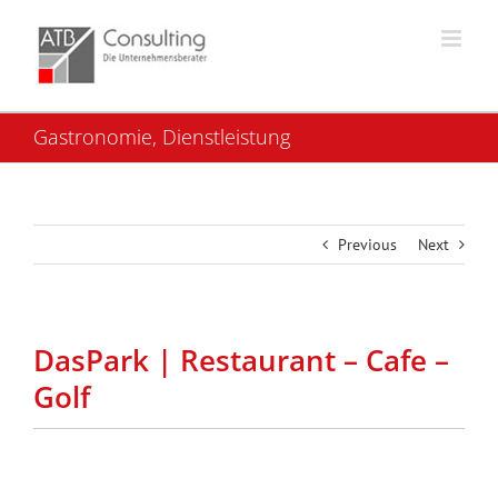
Skip
to
content
Gastronomie, Dienstleistung
Previous
Next
DasPark | Restaurant – Cafe –
Golf