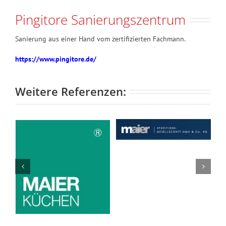
Pingitore Sanierungszentrum
Sanierung aus einer Hand vom zertifizierten Fachmann.
https://www.pingitore.de/
Weitere Referenzen:
Spedition
Pingitore
Maier
Sanierungszentru
Dienstleistung
n
Handwerk