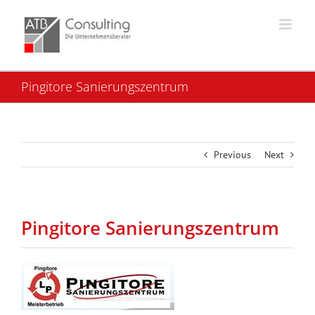
Skip
to
content
Pingitore Sanierungszentrum
Previous
Next
Pingitore Sanierungszentrum