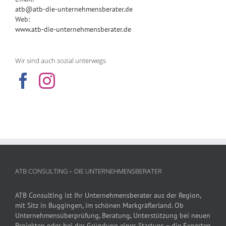
atb@atb-die-unternehmensberater.de
Web:
www.atb-die-unternehmensberater.de
Wir sind auch sozial unterwegs
ATB CONSULTING – DIE UNTERNEHMENSBERATER
ATB Consulting ist Ihr Unternehmensberater aus der Region,
mit Sitz in Buggingen, im schönen Markgräflerland. Ob
Unternehmensüberprüfung, Beratung, Unterstützung bei neuen
Projekten oder bei der Gründung eines Startups – die Experten