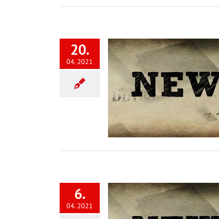
20.
04. 2021
derten FAQs zur
brückungshilfe 3
Corona
6.
04. 2021