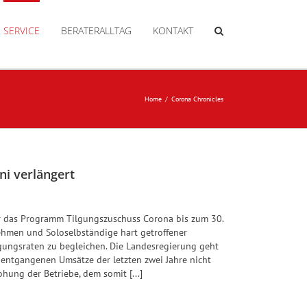
SERVICE
BERATERALLTAG
KONTAKT
Home
Corona Chronicles
ni verlängert
ür das Programm Tilgungszuschuss Corona bis zum 30.
ehmen und Soloselbständige hart getroffener
lgungsraten zu begleichen. Die Landesregierung geht
 entgangenen Umsätze der letzten zwei Jahre nicht
ohung der Betriebe, dem somit [...]