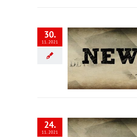
30.
11. 2021
k fragt bei Corona-
hilfe aus 2020 nach
Corona
24.
11. 2021