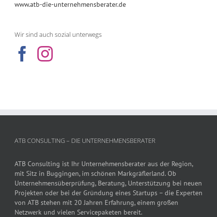
www.atb-die-unternehmensberater.de
Wir sind auch sozial unterwegs
ATB CONSULTING – DIE UNTERNEHMENSBERATER
ATB Consulting ist Ihr Unternehmensberater aus der Region,
mit Sitz in Buggingen, im schönen Markgräflerland. Ob
Unternehmensüberprüfung, Beratung, Unterstützung bei neuen
Projekten oder bei der Gründung eines Startups – die Experten
von ATB stehen mit 20 Jahren Erfahrung, einem großen
Netzwerk und vielen Servicepaketen bereit.