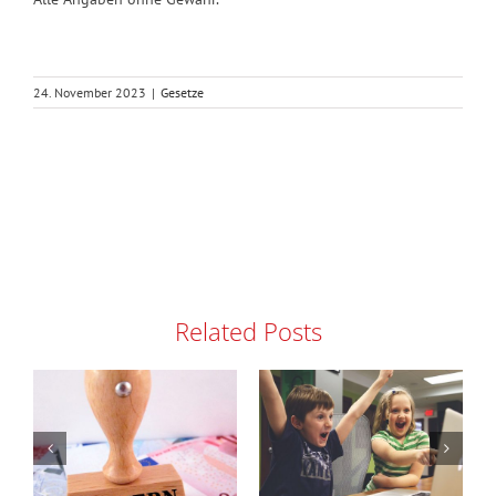
24. November 2023
|
Gesetze
Related Posts
oster
Sanierungsgewinne
Viel Asche
g
wieder
aber kein