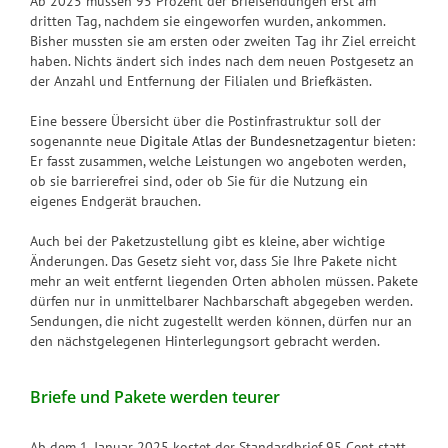
Ab 2025 müssen 95 Prozent der Briefsendungen erst am
dritten Tag, nachdem sie eingeworfen wurden, ankommen.
Bisher mussten sie am ersten oder zweiten Tag ihr Ziel erreicht
haben. Nichts ändert sich indes nach dem neuen Postgesetz an
der Anzahl und Entfernung der Filialen und Briefkästen.
Eine bessere Übersicht über die Postinfrastruktur soll der
sogenannte neue
Digitale Atlas der Bundesnetzagentur
bieten:
Er fasst zusammen, welche Leistungen wo angeboten werden,
ob sie barrierefrei sind, oder ob Sie für die Nutzung ein
eigenes Endgerät brauchen.
Auch bei der Paketzustellung gibt es kleine, aber wichtige
Änderungen. Das Gesetz sieht vor, dass Sie Ihre Pakete nicht
mehr an weit entfernt liegenden Orten abholen müssen. Pakete
dürfen nur in unmittelbarer Nachbarschaft abgegeben werden.
Sendungen, die nicht zugestellt werden können, dürfen nur an
den nächstgelegenen Hinterlegungsort gebracht werden.
Briefe und Pakete werden teurer
Ab dem 1. Januar 2025 kostet der Standardbrief 95 Cent statt