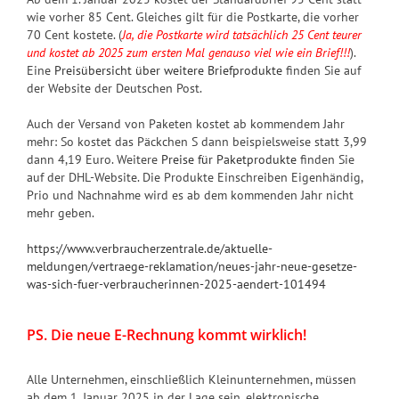
wie vorher 85 Cent. Gleiches gilt für die Postkarte, die vorher
70 Cent kostete. (
Ja, die
Postkarte wird tatsächlich 25 Cent teurer
und kostet ab 2025 zum ersten Mal genauso viel wie ein Brief!!!
).
Eine
Preisübersicht über weitere Briefprodukte
finden Sie auf
der Website der Deutschen Post.
Auch der Versand von Paketen kostet ab kommendem Jahr
mehr: So kostet das Päckchen S dann beispielsweise statt 3,99
dann 4,19 Euro. Weitere
Preise für Paketprodukte
finden Sie
auf der DHL-Website. Die Produkte Einschreiben Eigenhändig,
Prio und Nachnahme wird es ab dem kommenden Jahr nicht
mehr geben.
https://www.verbraucherzentrale.de/aktuelle-
meldungen/vertraege-reklamation/neues-jahr-neue-gesetze-
was-sich-fuer-verbraucherinnen-2025-aendert-101494
PS. Die neue E-Rechnung kommt wirklich!
Alle Unternehmen, einschließlich Kleinunternehmen, müssen
ab dem 1. Januar 2025 in der Lage sein, elektronische