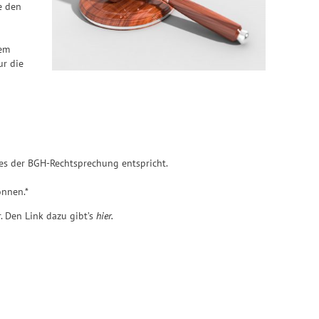
e den
dem
ur die
 es der BGH-Rechtsprechung entspricht.
önnen.*
. Den Link dazu gibt’s
hier.