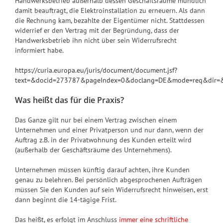
Handwerksbetrieb außerhalb dessen Geschäftsräume mündlich
damit beauftragt, die Elektroinstallation zu erneuern. Als dann
die Rechnung kam, bezahlte der Eigentümer nicht. Stattdessen
widerrief er den Vertrag mit der Begründung, dass der
Handwerksbetrieb ihn nicht über sein Widerrufsrecht
informiert habe.
https://curia.europa.eu/juris/document/document.jsf?
text=&docid=273787&pageIndex=0&doclang=DE&mode=req&dir=&o
Was heißt das für die Praxis?
Das Ganze gilt nur bei einem Vertrag zwischen einem
Unternehmen und einer Privatperson und nur dann, wenn der
Auftrag z.B. in der Privatwohnung des Kunden erteilt wird
(außerhalb der Geschäftsräume des Unternehmens).
Unternehmen müssen künftig darauf achten, ihre Kunden
genau zu belehren. Bei persönlich abgesprochenen Aufträgen
müssen Sie den Kunden auf sein Widerrufsrecht hinweisen, erst
dann beginnt die 14-tägige Frist.
Das heißt, es erfolgt im Anschluss
immer eine schriftliche