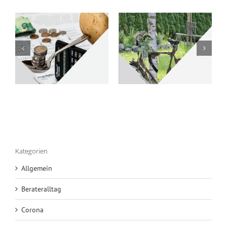
Whitepaper
01/2021:
Whitepaper
Funkelnagelneu
03/2020:
– Geschäfte
Unsere erste
egien
und Läden –
Einschätzung
neue Ideen –
– Neustart,
Änderungen
aber wie?
im
Insolvenzrecht
Kategorien
Allgemein
Berateralltag
Corona