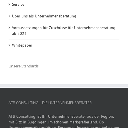
Service
Über uns als Unternehmensberatung
Voraussetzungen für Zuschüsse für Unternehmensberatung
ab 2023
Whitepaper
Unsere Standards
ATB CONSULTING – DIE UNTERNEHMENSBERATER
ATB Consulting ist Ihr Unternehmensberater aus der Region,
mit Sitz in Buggingen, im schönen Markgräflerland. Ob
Unternehmensüberprüfung, Beratung, Unterstützung bei neuen